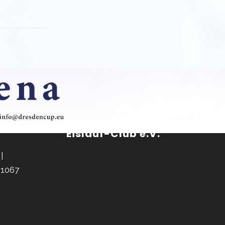
Podcast des Dresdner
Eislauf-Club e.V.
|
01067