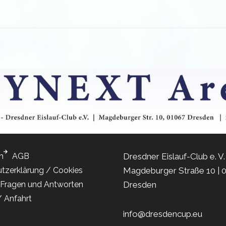
e Links
Kontakt
m
AGB
Dresdner Eislauf-Club e. V. 
tzerklärung / Cookies
Magdeburger Straße 10 | 
Fragen und Antworten
Dresden
/ Anfahrt
info@dresdencup.eu