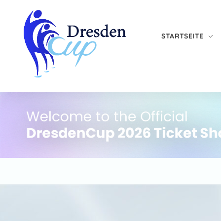
STARTSEITE
DresdenCup 2026
International synchronized skating competition